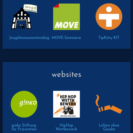
Jeugdmonumentendag
MOVE-Seminare
TipKitty KIT
websites
ginko Stiftung
HipHop
Leben ohne
für Prävention
Wettbewerb
Qualm